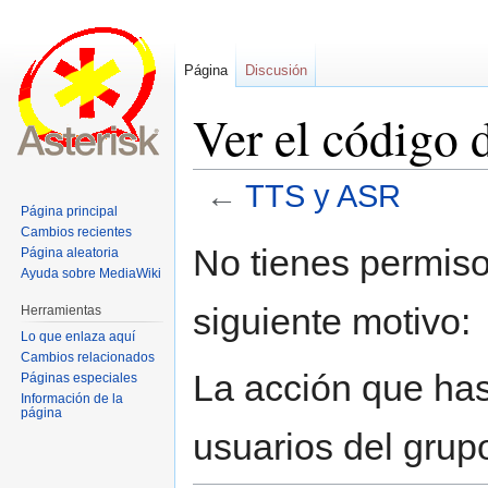
Página
Discusión
Ver el código
←
TTS y ASR
Página principal
Cambios recientes
Ir
Ir
No tienes permiso
Página aleatoria
a
a
Ayuda sobre MediaWiki
la
la
siguiente motivo:
Herramientas
navegación
búsqueda
Lo que enlaza aquí
Cambios relacionados
La acción que has 
Páginas especiales
Información de la
página
usuarios del grup