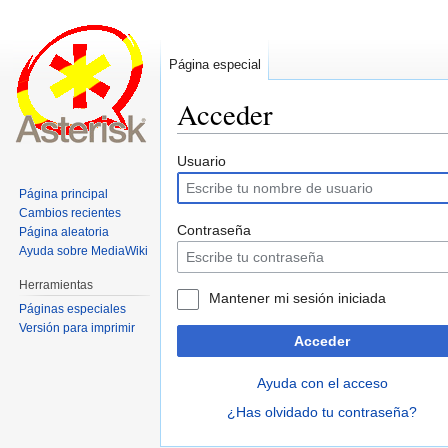
Página especial
Acceder
Ir
Ir
Usuario
a
a
Página principal
la
la
Cambios recientes
navegación
búsqueda
Contraseña
Página aleatoria
Ayuda sobre MediaWiki
Herramientas
Mantener mi sesión iniciada
Páginas especiales
Versión para imprimir
Acceder
Ayuda con el acceso
¿Has olvidado tu contraseña?