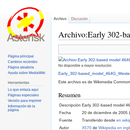
Archivo
Discusión
Archivo:Early 302-ba
Ir
Ir
a
a
Página principal
la
la
Cambios recientes
No disponible a mayor resolución.
navegación
búsqueda
Página aleatoria
Ayuda sobre MediaWiki
Early_302-based_model_464G_Western
Este archivo es de Wikimedia Commons
Herramientas
Lo que enlaza aquí
Resumen
Páginas especiales
Versión para imprimir
Descripción
Early 302-based model 46
Información de la
página
Fecha
20 de diciembre de 2005 (
Fuente
Transferido desde
en.wiki
Autor
X570
de
Wikipedia en ing