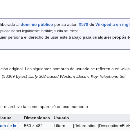
 liberado al
dominio público
por su autor,
X570
de
Wikipedia en ing
uede no ser legalmente factible; si ello ocurriese:
uier persona el derecho de usar este trabajo
para cualquier propósit
.
ión original. Los siguientes nombres de usuario se refieren a en.wikip
 (38369 bytes)
Early 302-based Western Electric Key Telephone Set
ver el archivo tal como apareció en ese momento.
iatura
Dimensiones
Usuario
560 × 482
Liftarn
{{Information |Description=Ea